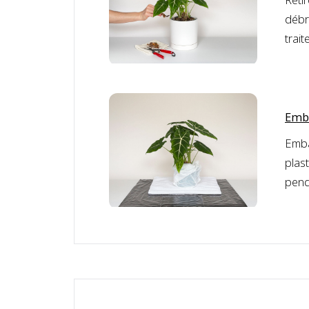
débr
trait
Emba
Emba
plas
pend