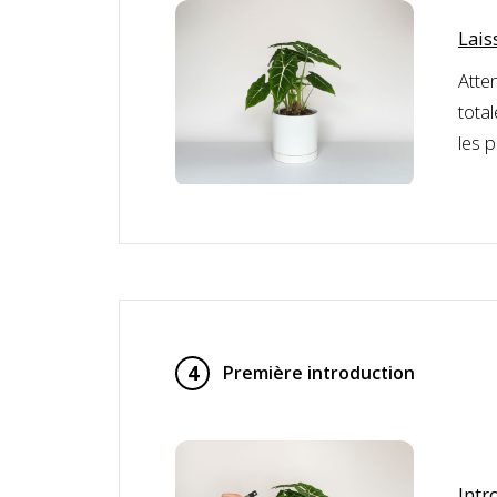
Lais
Atten
tota
les 
4
Première introduction
Intr