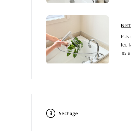
Nett
Pulv
feuil
les 
3
Séchage