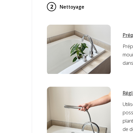
2
Nettoyage
Prép
Prép
mouil
dans 
Régl
Utili
poss
plan
de do