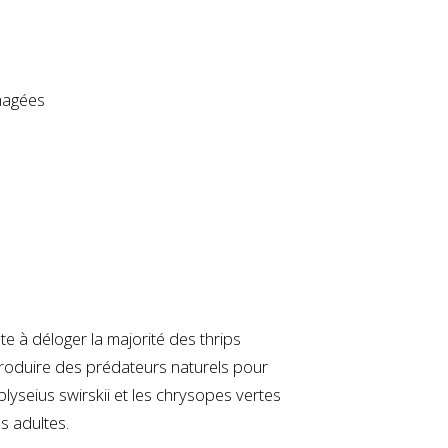
magées
ste à déloger la majorité des thrips
introduire des prédateurs naturels pour
blyseius swirskii et les chrysopes vertes
es adultes.