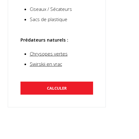
Ciseaux / Sécateurs
Sacs de plastique
Prédateurs naturels :
Chrysopes vertes
Élevée
Difficulté
Swirskii en vrac
Élevée
Fréquence
CALCULER
Jusqu'à 100x
Taux de
reproduction
Jusqu'à 50 jours
Cycle de vie