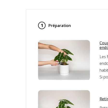
1
Préparation
Coup
end
Les f
endo
habi
Si po
Reti
Retir