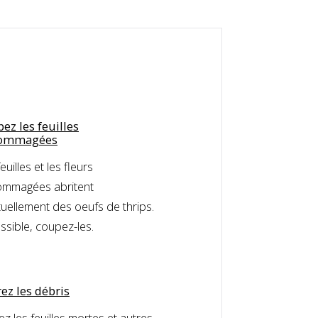
ez les feuilles
ommagées
euilles et les fleurs
mmagées abritent
tuellement des oeufs de thrips.
ssible, coupez-les.
rez les débris
ez les feuilles mortes et autres