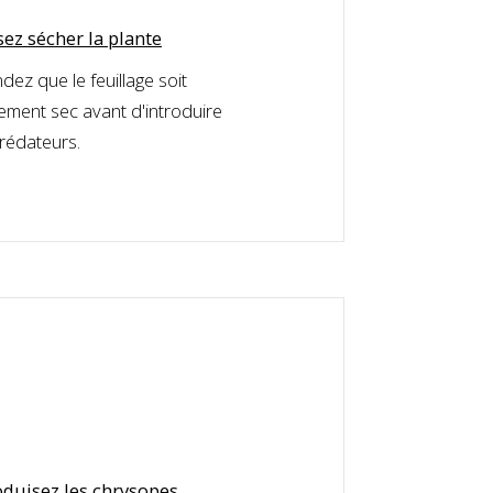
sez sécher la plante
dez que le feuillage soit
lement sec avant d'introduire
prédateurs.
oduisez les chrysopes